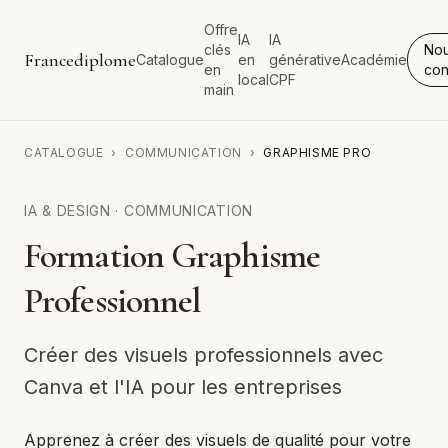
Offre
IA
IA
clés
No
Francediplome
Catalogue
en
générative
Académie
en
con
local
CPF
main
CATALOGUE
›
COMMUNICATION
›
GRAPHISME PRO
IA & DESIGN
·
COMMUNICATION
Formation Graphisme
Professionnel
Créer des visuels professionnels avec
Canva et l'IA pour les entreprises
Apprenez à créer des visuels de qualité pour votre