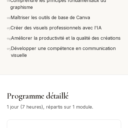
0
1
Comprendre les principes fondamentaux du
graphisme
0
2
Maîtriser les outils de base de Canva
0
3
Créer des visuels professionnels avec l'IA
0
4
Améliorer la productivité et la qualité des créations
0
5
Développer une compétence en communication
visuelle
Programme détaillé
1 jour (7 heures)
, répartis sur
1
module
.